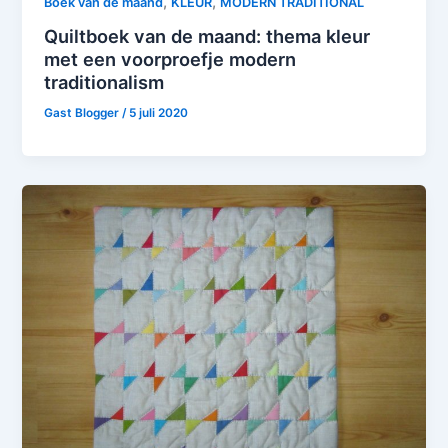
,
,
Boek van de maand
KLEUR
MODERN TRADITIONAL
Quiltboek van de maand: thema kleur
met een voorproefje modern
traditionalism
Gast Blogger
/
5 juli 2020