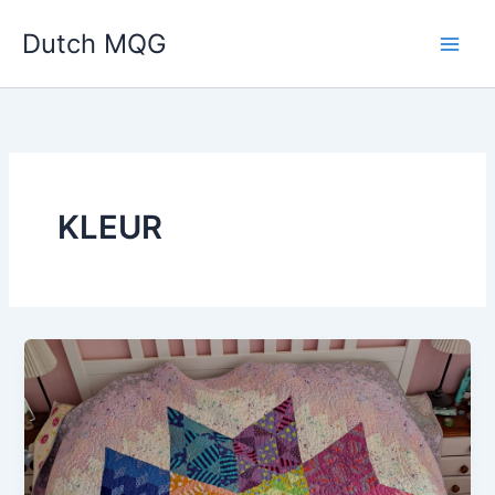
Ga
Dutch MQG
naar
de
inhoud
KLEUR