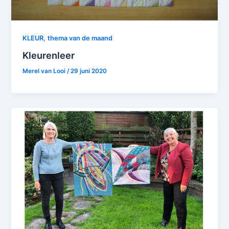
,
KLEUR
thema van de maand
Kleurenleer
Merel van Looi
/
29 juni 2020