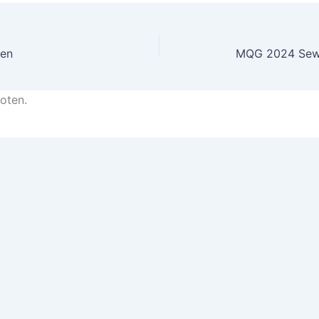
den
MQG 2024 Sew
loten.