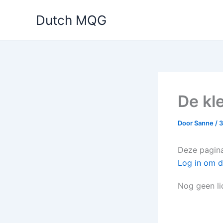
Ga
Dutch MQG
naar
de
inhoud
De kl
Door
Sanne
/
3
Deze pagina 
Log in om d
Nog geen l