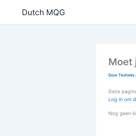
Ga
Dutch MQG
naar
de
inhoud
Moet j
Door
Texheks
Deze pagina 
Log in om d
Nog geen l